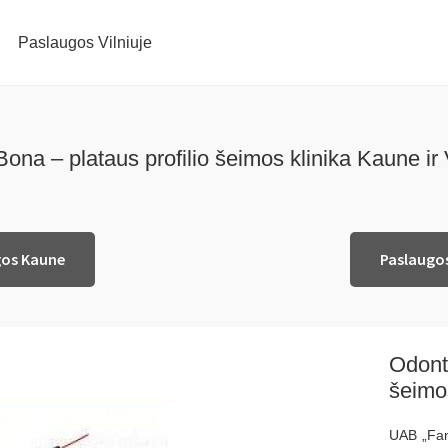
Paslaugos Vilniuje
na – plataus profilio šeimos klinika Kaune ir 
gos Kaune
Paslaugos
Odonto
šeimos
UAB „Fama