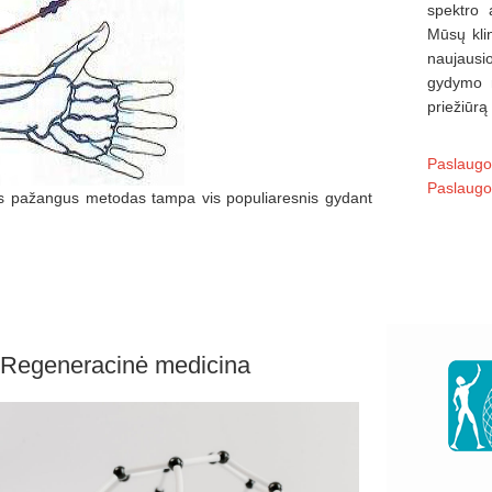
spektro 
Mūsų klin
naujausi
gydymo m
priežiūrą
Paslaug
Paslaugos
 šis pažangus metodas tampa vis populiaresnis gydant
Regeneracinė medicina