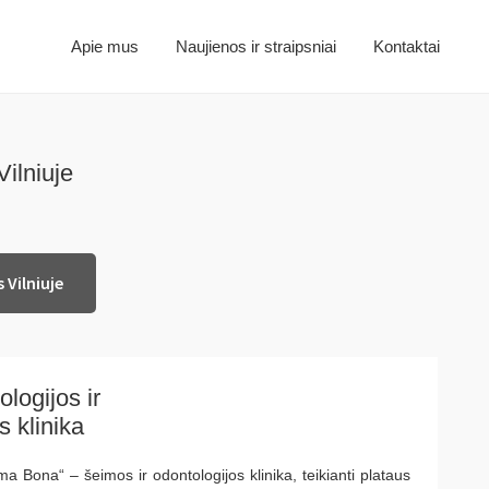
Apie mus
Naujienos ir straipsniai
Kontaktai
Vilniuje
 Vilniuje
logijos ir
 klinika
 Bona“ – šeimos ir odontologijos klinika, teikianti plataus