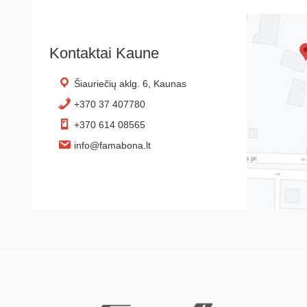
Kontaktai Kaune
Šiauriečių aklg. 6, Kaunas
+370 37 407780
+370 614 08565
info@famabona.lt
Footer