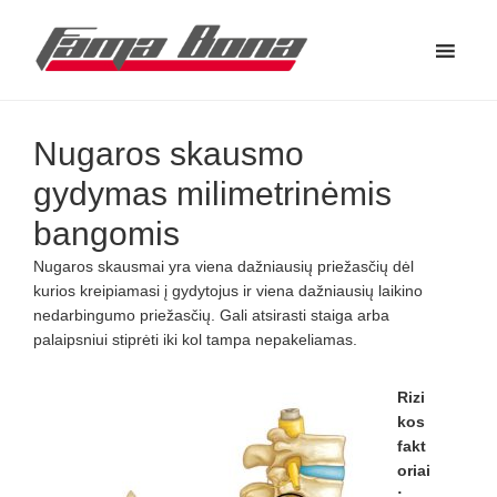
Skip
Skip
Skip
to
to
to
main
primary
footer
Fama
content
sidebar
Plataus
Bona
profilio
šeimos
Nugaros skausmo
klinika
gydymas milimetrinėmis
Kaune
ir
bangomis
Vilniuje
Nugaros skausmai yra viena dažniausių priežasčių dėl
kurios kreipiamasi į gydytojus ir viena dažniausių laikino
nedarbingumo priežasčių. Gali atsirasti staiga arba
palaipsniui stiprėti iki kol tampa nepakeliamas.
Rizi
kos
fakt
oriai
: