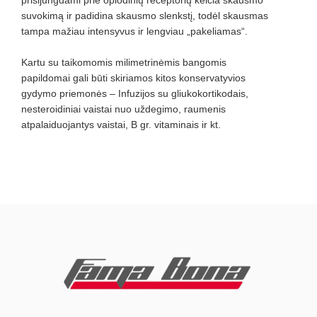
prisijungdami prie opiodinių receptorių keičia skausmo
suvokimą ir padidina skausmo slenkstį, todėl skausmas
tampa mažiau intensyvus ir lengviau „pakeliamas“.
Kartu su taikomomis milimetrinėmis bangomis
papildomai gali būti skiriamos kitos konservatyvios
gydymo priemonės – Infuzijos su gliukokortikodais,
nesteroidiniai vaistai nuo uždegimo, raumenis
atpalaiduojantys vaistai, B gr. vitaminais ir kt.
Footer