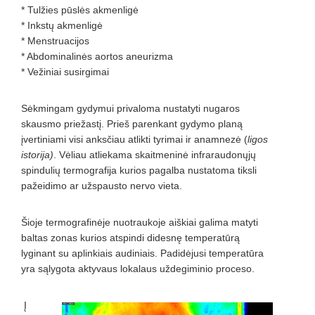
* Tulžies pūslės akmenligė
* Inkstų akmenligė
* Menstruacijos
* Abdominalinės aortos aneurizma
* Vežiniai susirgimai
Sėkmingam gydymui privaloma nustatyti nugaros
skausmo priežastį. Prieš parenkant gydymo planą
įvertiniami visi anksčiau atlikti tyrimai ir anamnezė (
ligos
istorija)
. Vėliau atliekama skaitmeninė infraraudonųjų
spindulių termografija kurios pagalba nustatoma tiksli
pažeidimo ar užspausto nervo vieta.
Šioje termografinėje nuotraukoje aiškiai galima matyti
baltas zonas kurios atspindi didesnę temperatūrą
lyginant su aplinkiais audiniais. Padidėjusi temperatūra
yra sąlygota aktyvaus lokalaus uždegiminio proceso.
Į