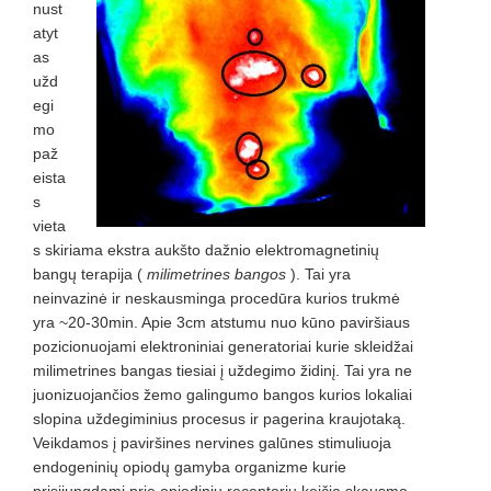
nust
atyt
as
užd
egi
mo
paž
eista
s
vieta
s skiriama ekstra aukšto dažnio elektromagnetinių
bangų terapija (
milimetrines bangos
). Tai yra
neinvazinė ir neskausminga procedūra kurios trukmė
yra ~20-30min. Apie 3cm atstumu nuo kūno paviršiaus
pozicionuojami elektroniniai generatoriai kurie skleidžai
milimetrines bangas tiesiai į uždegimo židinį. Tai yra ne
juonizuojančios žemo galingumo bangos kurios lokaliai
slopina uždegiminius procesus ir pagerina kraujotaką.
Veikdamos į paviršines nervines galūnes stimuliuoja
endogeninių opiodų gamyba organizme kurie