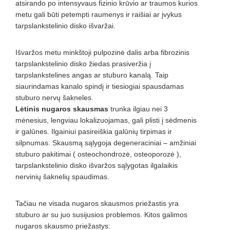
atsirando po intensyvaus fizinio krūvio ar traumos kurios
metu gali būti petempti raumenys ir raišiai ar įvykus
tarpslankstelinio disko išvaržai.
Išvaržos metu minkštoji pulpozinė dalis arba fibrozinis
tarpslankstelinio disko žiedas prasiveržia į
tarpslankstelines angas ar stuburo kanalą. Taip
siaurindamas kanalo spindį ir tiesiogiai spausdamas
stuburo nervų šakneles.
Lėtinis nugaros skausmas
trunka ilgiau nei 3
mėnesius, lengviau lokalizuojamas, gali plisti į sėdmenis
ir galūnes. Ilgainiui pasireiškia galūnių tirpimas ir
silpnumas. Skausmą sąlygoja degeneraciniai – amžiniai
stuburo pakitimai ( osteochondrozė, osteoporozė ),
tarpslankstelinio disko išvaržos sąlygotas ilgalaikis
nervinių šaknelių spaudimas.
Tačiau ne visada nugaros skausmos priežastis yra
stuburo ar su juo susijusios problemos. Kitos galimos
nugaros skausmo priežastys: