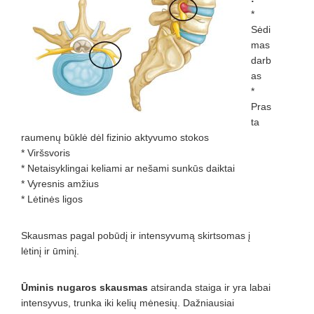
*
Sėdi
mas
darb
as
*
Pras
ta
raumenų būklė dėl fizinio aktyvumo stokos
* Viršsvoris
* Netaisyklingai keliami ar nešami sunkūs daiktai
* Vyresnis amžius
* Lėtinės ligos
Skausmas pagal pobūdį ir intensyvumą skirtsomas į
lėtinį ir ūminį.
Ūminis nugaros skausmas
atsiranda staiga ir yra labai
intensyvus, trunka iki kelių mėnesių. Dažniausiai